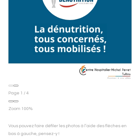
Page
1
/
4
Zoom
100%
Vous pouvez faire défiler les photos à l’aide des flèches en
bas à gauche, pensez-y !