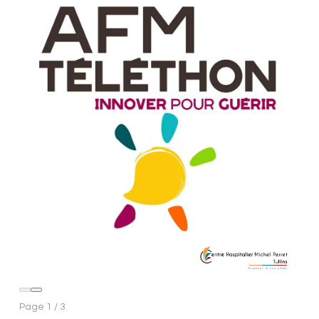
Page
1
/
3